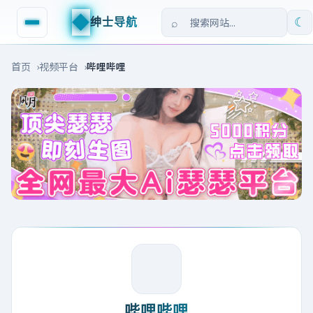
◆
绅士导航
☾
首页
视频平台
哔哩哔哩
哔哩哔哩