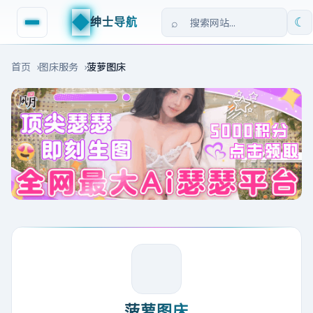
◆
绅士导航
☾
首页
图床服务
菠萝图床
菠萝图床
https://www.boluo.link/
↗