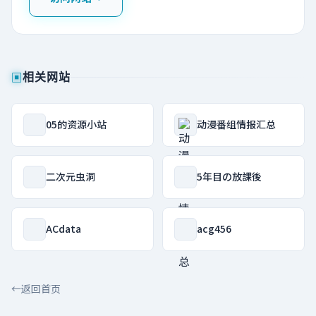
▣
相关网站
05的资源小站
动漫番组情报汇总
二次元虫洞
5年目の放課後
ACdata
acg456
←
返回首页