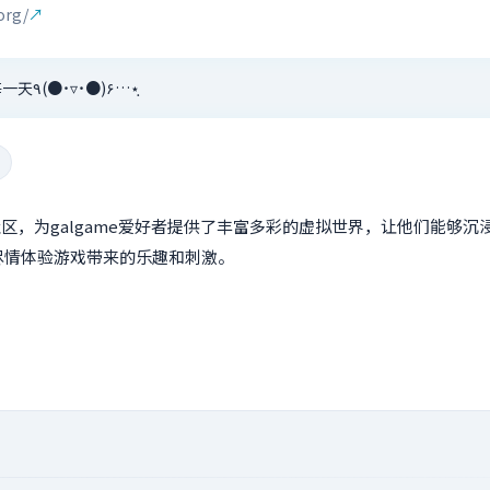
dqs.org/
↗
在下北泽度過無聊的每一天٩(●˙▿˙●)۶…⋆ฺ
社区，为galgame爱好者提供了丰富多彩的虚拟世界，让他们能够
尽情体验游戏带来的乐趣和刺激。