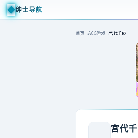
◆
绅士导航
首页
ACG游戏
宮代千紗
宮代