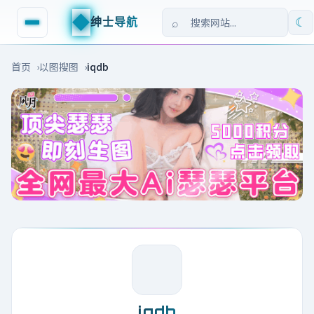
◆
绅士导航
☾
首页
以图搜图
iqdb
iqdb