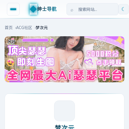
◆
绅士导航
☾
首页
ACG社区
梦次元
梦次元