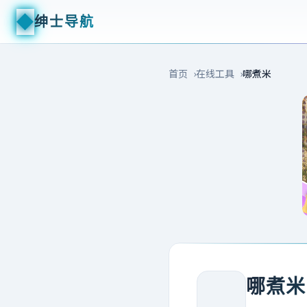
◆
绅士导航
首页
在线工具
哪煮米
哪煮