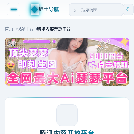
◆
绅士导航
☾
首页
视频平台
腾讯内容开放平台
腾讯内容开放平台