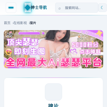
◆
绅士导航
☾
首页
在线影视
搜片
搜片