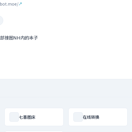
ubot.moe/
↗
局部搜图NH内的本子
七喜图床
在线转换