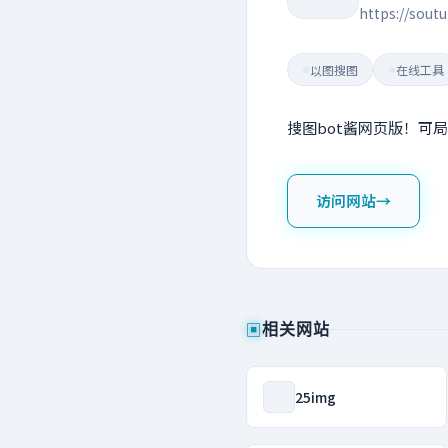
https://sout
以图搜图
在线工具
◆
◆
搜图bot酱网页版！可
访问网站
→
▣
相关网站
25img