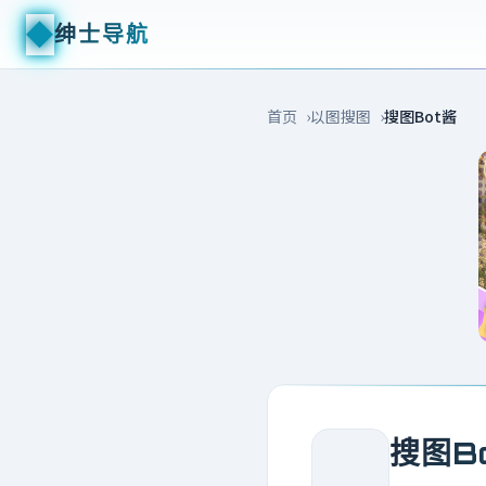
◆
绅士导航
首页
以图搜图
搜图Bot酱
搜图B